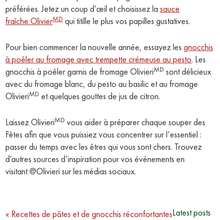
préférées. Jetez un coup d’œil et choisissez la
sauce
MD
fraîche Olivier
qui titille le plus vos papilles gustatives.
Pour bien commencer la nouvelle année, essayez les
gnocchis
à poêler au fromage avec trempette crémeuse au pesto
. Les
MD
gnocchis à poêler garnis de fromage Olivieri
sont délicieux
avec du fromage blanc, du pesto au basilic et au fromage
MD
Olivieri
et quelques gouttes de jus de citron.
MD
Laissez Olivieri
vous aider à préparer chaque souper des
Fêtes afin que vous puissiez vous concentrer sur l’essentiel :
passer du temps avec les êtres qui vous sont chers. Trouvez
d’autres sources d’inspiration pour vos événements en
visitant @Olivieri sur les médias sociaux.
Post
Latest posts
« Recettes de pâtes et de gnocchis réconfortantes