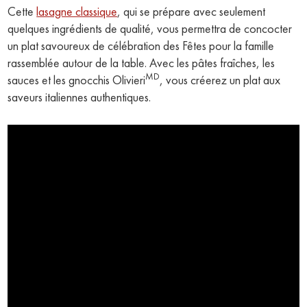
Cette
lasagne classique
, qui se prépare avec seulement
quelques ingrédients de qualité, vous permettra de concocter
un plat savoureux de célébration des Fêtes pour la famille
rassemblée autour de la table. Avec les pâtes fraîches, les
MD
sauces et les gnocchis Olivieri
, vous créerez un plat aux
saveurs italiennes authentiques.