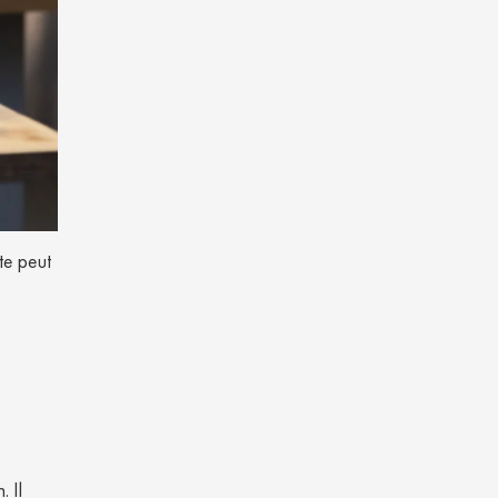
te peut
. Il