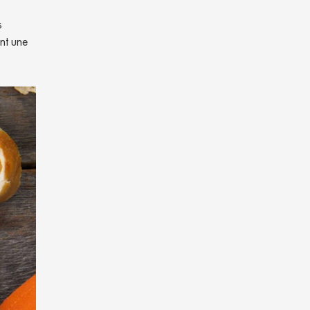
s
ant une