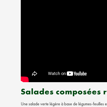
Salades composées r
Une salade verte légère à base de légumes-feuilles e