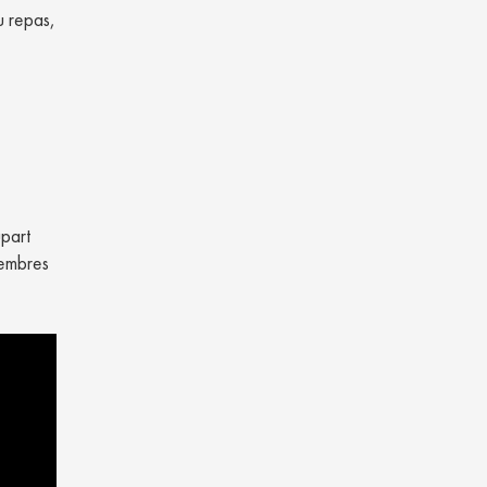
u repas,
upart
membres