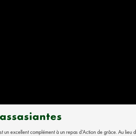
assasiantes
st un excellent complément à un repas d’Action de grâce. Au lieu 