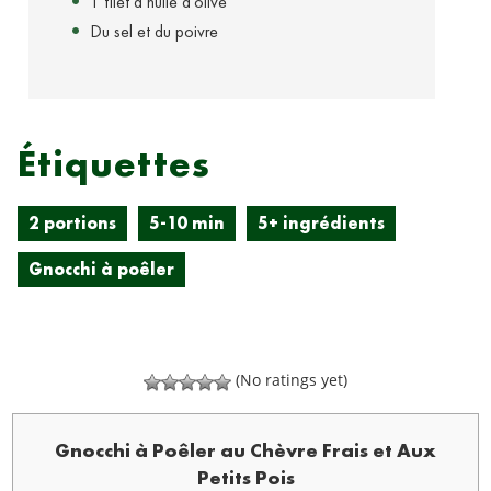
1 filet d’huile d’olive
Du sel et du poivre
Étiquettes
2 portions
5-10 min
5+ ingrédients
Gnocchi à poêler
(No ratings yet)
Gnocchi à Poêler au Chèvre Frais et Aux
Petits Pois