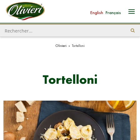
English
Français
Olivieri
»
Tortelloni
Tortelloni