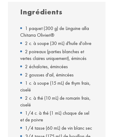
Ingrédients
1 paquet (300 g) de Linguine alla
Chitarra Olivieri®
2 c. à soupe (30 mL) d'huile d'olive
2 poireaux (parties blanches et
vertes claires uniquement), émincés
2 échalotes, émincées
2 gousses d'ail, émincées
1 c. à soupe (15 mL) de thym frais,
ciselé
2 c. à thé (10 mL) de romarin frais,
ciselé
1/4 c. à thé (1 mL) chaque de sel
et de poivre
1/4 tasse (60 mL) de vin blanc sec
3/4 tasse (175 mL) de bouillon de