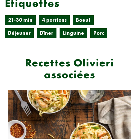
Étiquettes
21-30 min
4 portions
Boeuf
Déjeuner
Dîner
Linguine
Porc
Recettes Olivieri
associées