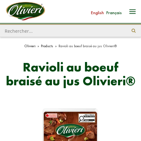
English
Français
Olivieri
»
Products
»
Ravioli au boeuf braisé au jus Olivieri®
Ravioli au boeuf
braisé au jus Olivieri®