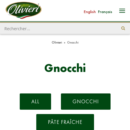
English
Français
Olivieri
»
Gnocchi
Gnocchi
ALL
GNOCCHI
PÂTE FRAÎCHE